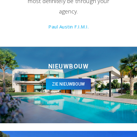
most definitely be through your
agency.
Paul Austin F.I.M.I.
NIEUWBOUW
ZIE NIEUWBOUW