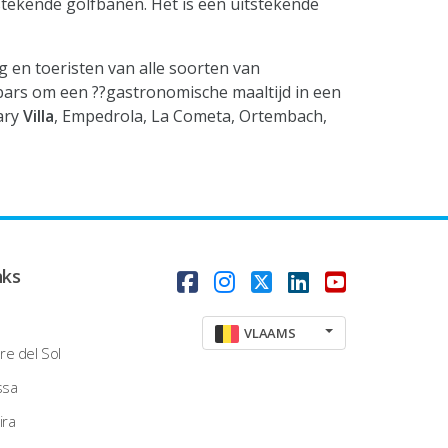
tekende golfbanen. Het is een uitstekende
en toeristen van alle soorten van
 bars om een ??gastronomische maaltijd in een
Mary
Villa
, Empedrola, La Cometa, Ortembach,
nks
VLAAMS
re del Sol
ssa
ira