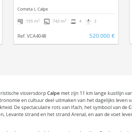
Cometa I, Calpe
2
2
195 m
743 m
4
3
520.000 €
Ref. VCA4048
ristische vissersdorp
Calpe
met zijn 11 km lange kustlijn v
onomie en cultuur deel uitmaken van het dagelijks leven v
eid. De spectaculaire rots van Ifach, het symbool van de
C
n, Levante strand en het strand Arenal, en aan de voet leven