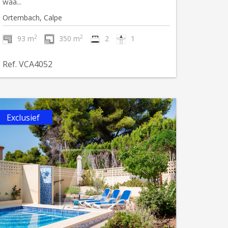
waa...
Ortembach, Calpe
2
2
93 m
350 m
2
1
Ref. VCA4052
Exclusief