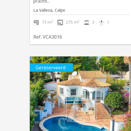
prachti...
La Vallesa, Calpe
2
2
73 m
275 m
3
1
Ref. VCA3016
Gereserveerd