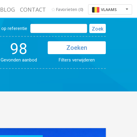
BLOG
CONTACT
Favorieten
(0)
VLAAMS
op referentie
Zoek
98
Zoeken
Gevonden aanbod
Filters verwijderen