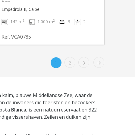
Empedrola II, Calpe
2
2
142 m
1.000 m
3
2
Ref. VCA0785
1
2
3
an kalm, blauwe Middellandse Zee, waar de
an de inwoners die toeristen en bezoekers
osta Blanca
, is een natuurreservaat en 322
dige vissershaven. Zeilen en duiken zijn