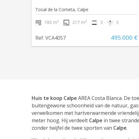
Tosal de la Cometa, Calpe
2
2
180 m
217 m
3
3
495.000 €
Ref. VCA4057
Huis te koop Calpe
AREA Costa Blanca. De toe
buitengewone schoonheid van de natuur, gastr
verwelkomen met hartverwarmende vriendelijkh
meter hoog. Hij verdeelt
Calpe
in twee strande
zonder twijfel de twee sporten van
Calpe
.