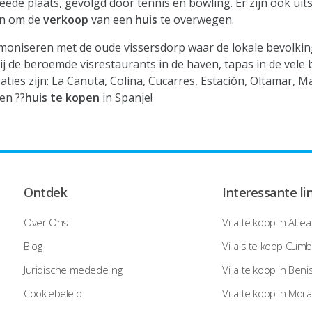
 plaats, gevolgd door tennis en bowling. Er zijn ook uits
oen om de
verkoop
van een
huis
te overwegen.
iseren met de oude vissersdorp waar de lokale bevolking 
ij de beroemde visrestaurants in de haven, tapas in de vele
ties zijn: La Canuta, Colina, Cucarres, Estación, Oltamar, 
en ??
huis te kopen
in Spanje!
Ontdek
Interessante li
Over Ons
Villa te koop in Altea
Blog
Villa's te koop Cumb
Juridische mededeling
Villa te koop in Beni
Cookiebeleid
Villa te koop in Mora