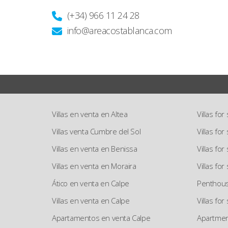
(+34) 966 11 24 28
info@areacostablanca.com
Villas en venta en Altea
Villas for
Villas venta Cumbre del Sol
Villas fo
Villas en venta en Benissa
Villas for
Villas en venta en Moraira
Villas for
Ático en venta en Calpe
Penthouse
Villas en venta en Calpe
Villas for
Apartamentos en venta Calpe
Apartment