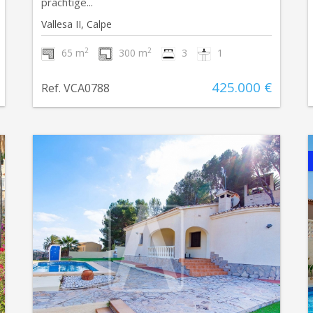
prachtige...
Vallesa II, Calpe
2
2
65 m
300 m
3
1
425.000 €
Ref. VCA0788