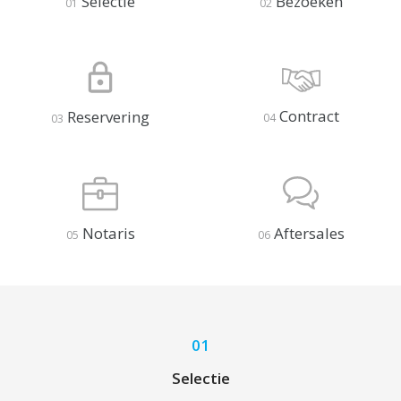
Selectie
Bezoeken
01
02
Contract
Reservering
04
03
Aftersales
Notaris
06
05
01
Selectie