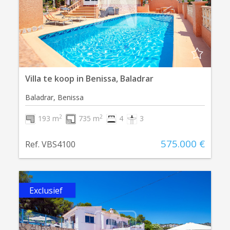
Villa te koop in Benissa, Baladrar
Baladrar, Benissa
2
2
193 m
735 m
4
3
575.000 €
Ref. VBS4100
Exclusief