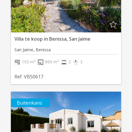
Villa te koop in Benissa, San Jaime
San Jaime, Benissa
2
2
193 m
869 m
2
3
Ref. VBS0617
Buitenkans