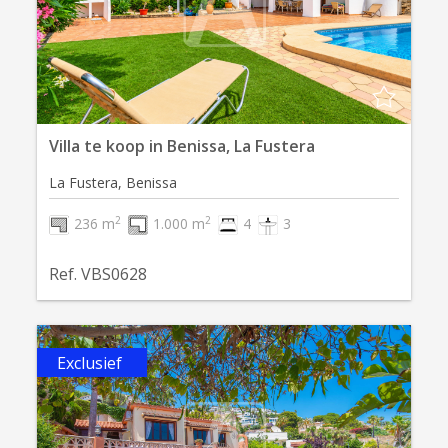
Villa te koop in Benissa, La Fustera
La Fustera, Benissa
2
2
236 m
1.000 m
4
3
Ref. VBS0628
Exclusief