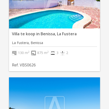
Villa te koop in Benissa, La Fustera
La Fustera, Benissa
2
2
130 m
875 m
3
2
Ref. VBS0626