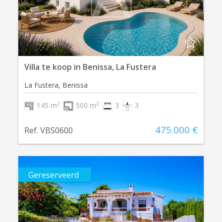
Villa te koop in Benissa, La Fustera
La Fustera, Benissa
2
2
145 m
500 m
3
3
475.000 €
Ref. VBS0600
Gereserveerd