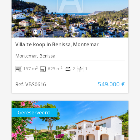
Villa te koop in Benissa, Montemar
Montemar, Benissa
2
2
157 m
625 m
2
1
549.000 €
Ref. VBS0616
Gereserveerd