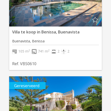
Villa te koop in Benissa, Buenavista
Buenavista, Benissa
2
2
105 m
741 m
2
2
Ref. VBS0610
Gereserveerd