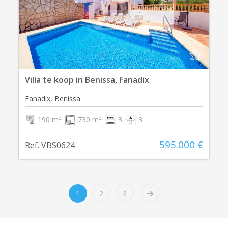
Villa te koop in Benissa, Fanadix
Fanadix, Benissa
2
2
190 m
730 m
3
3
595.000 €
Ref. VBS0624
1
2
3