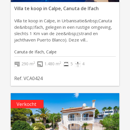
Villa te koop in Calpe, Canuta de Ifach
Villa te koop in Calpe, in Urbanisatie&nbsp;Canuta
de&nbsp;Ifach, gelegen in een rustige omgeving,
slechts 1 Km van de zee&nbsp;(strand en
jachthaven Puerto Blanco). Deze vill...
Canuta de Ifach, Calpe
2
2
290 m
1.480 m
5
4
Ref. VCA0424
Verkocht