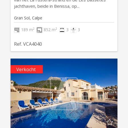
jachthaven, beide in Benissa, op...
Gran Sol, Calpe
2
2
189 m
852 m
3
3
Ref. VCA4040
Verkocht