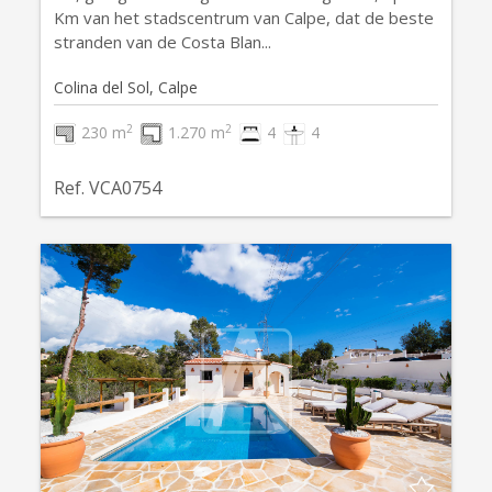
Km van het stadscentrum van Calpe, dat de beste
stranden van de Costa Blan...
Colina del Sol, Calpe
2
2
230 m
1.270 m
4
4
Ref. VCA0754