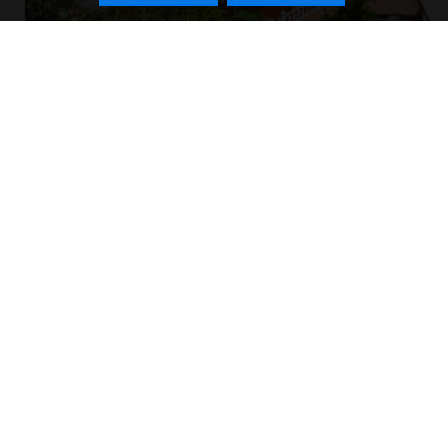
Villa te koop in Calpe, Empedrola
Empedrola, Calpe
2
2
355 m
973 m
6
4
599.000 €
Ref. VCA4039
PERFECTE PAND NIET
GEVONDEN?
Wij sturen passende aanbiedingen!