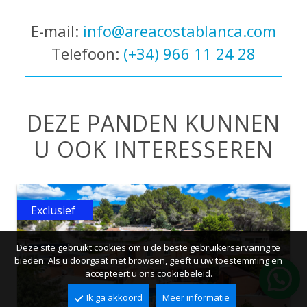
E-mail:
info@areacostablanca.com
Telefoon:
(+34) 966 11 24 28
DEZE PANDEN KUNNEN
U OOK INTERESSEREN
Exclusief
Deze site gebruikt cookies om u de beste gebruikerservaring te
bieden. Als u doorgaat met browsen, geeft u uw toestemming en
accepteert u ons cookiebeleid.
Ik ga akkoord
Meer informatie