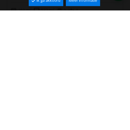
Ik ga akkoord
Meer informatie
2
2
263 m
532 m
5
4
460.000 €
Ref. VCA4046
PERFECTE PAND NIET
GEVONDEN?
Wij sturen passende aanbiedingen!
ZOEKOPDRACHT MAKEN