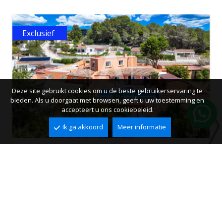
Exclusief
Deze site gebruikt cookies om u de beste gebruikerservaring te
bieden. Als u doorgaat met browsen, geeft u uw toestemming en
accepteert u ons cookiebeleid.
Ik ga akkoord
Meer informatie
Villa te koop in Calpe, Empedrola
Empedrola, Calpe
2
2
355 m
973 m
6
4
599.000 €
Ref. VCA4039