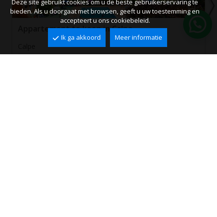
Deze site gebruikt cookies om u de beste gebruikerservaring te
bieden. Als u doorgaat met browsen, geeft u uw toestemming en
accepteert u ons cookiebeleid.
Appartement te koop in Calpe
Ik ga akkoord
Meer informatie
Calpe
2
70 m
2
1
395.000 €
Ref. ACA4024
PERFECTE PAND NIET
GEVONDEN?
Wij sturen passende aanbiedingen!