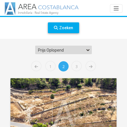
Zoeken
Prijs Oplopend
1
2
3