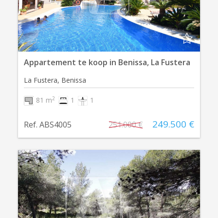
Appartement te koop in Benissa, La Fustera
La Fustera, Benissa
2
81 m
1
1
249.500 €
Ref. ABS4005
251.000 €