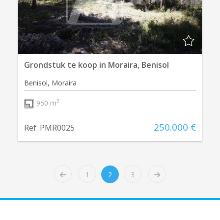
Grondstuk te koop in Moraira, Benisol
Benisol, Moraira
2
950 m
250.000 €
Ref. PMR0025
1
2
3