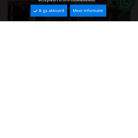
Ik ga akkoord
Meer informatie
Villa te koop in Javea
Villes del Vent, Jávea
2
2
195 m
1.000 m
4
3
1.285.000 €
Ref. VXA0152
PERFECTE PAND NIET