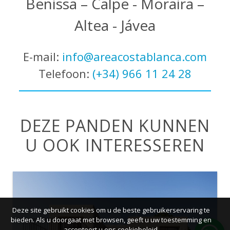
Benissa – Calpe - Moraira –
Altea - Jávea
E-mail:
info@areacostablanca.com
Telefoon:
(+34) 966 11 24 28
DEZE PANDEN KUNNEN
U OOK INTERESSEREN
Deze site gebruikt cookies om u de beste gebruikerservaring te
bieden. Als u doorgaat met browsen, geeft u uw toestemming en
accepteert u ons cookiebeleid.