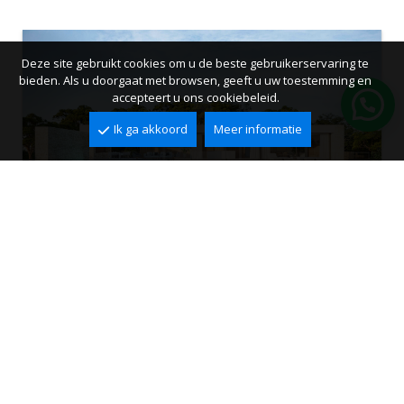
Deze site gebruikt cookies om u de beste gebruikerservaring te
bieden. Als u doorgaat met browsen, geeft u uw toestemming en
accepteert u ons cookiebeleid.
Ik ga akkoord
Meer informatie
Villa te koop in Moraira, Moravit
Moravit, Moraira
2
2
385 m
1.274 m
4
5
2.350.000 €
Ref. VMR0271