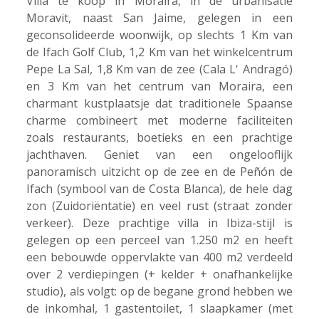
Villa te koop in Moraira, in de urbanisatie
Moravit, naast San Jaime, gelegen in een
geconsolideerde woonwijk, op slechts 1 Km van
de Ifach Golf Club, 1,2 Km van het winkelcentrum
Pepe La Sal, 1,8 Km van de zee (Cala L' Andragó)
en 3 Km van het centrum van Moraira, een
charmant kustplaatsje dat traditionele Spaanse
charme combineert met moderne faciliteiten
zoals restaurants, boetieks en een prachtige
jachthaven. Geniet van een ongelooflijk
panoramisch uitzicht op de zee en de Peñón de
Ifach (symbool van de Costa Blanca), de hele dag
zon (Zuidoriëntatie) en veel rust (straat zonder
verkeer). Deze prachtige villa in Ibiza-stijl is
gelegen op een perceel van 1.250 m2 en heeft
een bebouwde oppervlakte van 400 m2 verdeeld
over 2 verdiepingen (+ kelder + onafhankelijke
studio), als volgt: op de begane grond hebben we
de inkomhal, 1 gastentoilet, 1 slaapkamer (met