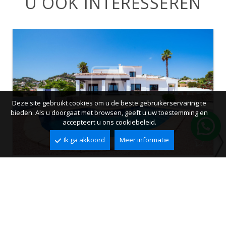
U OOK INTERESSEREN
Deze site gebruikt cookies om u de beste gebruikerservaring te
bieden. Als u doorgaat met browsen, geeft u uw toestemming en
accepteert u ons cookiebeleid.
Ik ga akkoord
Meer informatie
Villa te koop in Moraira, Benimeit
Benimeit, Moraira
2
2
283 m
897 m
4
3