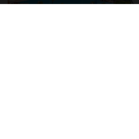
Appartement te koop in Calpe
Calpe
2
70 m
2
1
395.000 €
Ref. ACA4024
PERFECTE PAND NIET
GEVONDEN?
Wij sturen passende aanbiedingen!