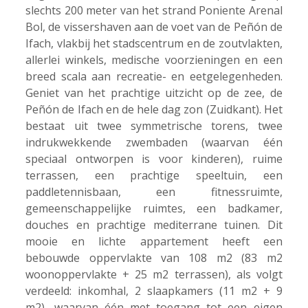
slechts 200 meter van het strand Poniente Arenal
Bol, de vissershaven aan de voet van de Peñón de
Ifach, vlakbij het stadscentrum en de zoutvlakten,
allerlei winkels, medische voorzieningen en een
breed scala aan recreatie- en eetgelegenheden.
Geniet van het prachtige uitzicht op de zee, de
Peñón de Ifach en de hele dag zon (Zuidkant). Het
bestaat uit twee symmetrische torens, twee
indrukwekkende zwembaden (waarvan één
speciaal ontworpen is voor kinderen), ruime
terrassen, een prachtige speeltuin, een
paddletennisbaan, een fitnessruimte,
gemeenschappelijke ruimtes, een badkamer,
douches en prachtige mediterrane tuinen. Dit
mooie en lichte appartement heeft een
bebouwde oppervlakte van 108 m2 (83 m2
woonoppervlakte + 25 m2 terrassen), als volgt
verdeeld: inkomhal, 2 slaapkamers (11 m2 + 9
m2), waarvan één met toegang tot een eigen