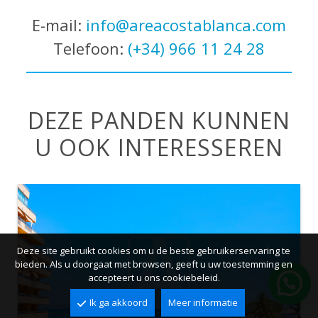
E-mail:
info@areacostablanca.com
Telefoon:
(+34) 966 11 24 28
DEZE PANDEN KUNNEN
U OOK INTERESSEREN
Deze site gebruikt cookies om u de beste gebruikerservaring te
bieden. Als u doorgaat met browsen, geeft u uw toestemming en
accepteert u ons cookiebeleid.
Ik ga akkoord
Meer informatie