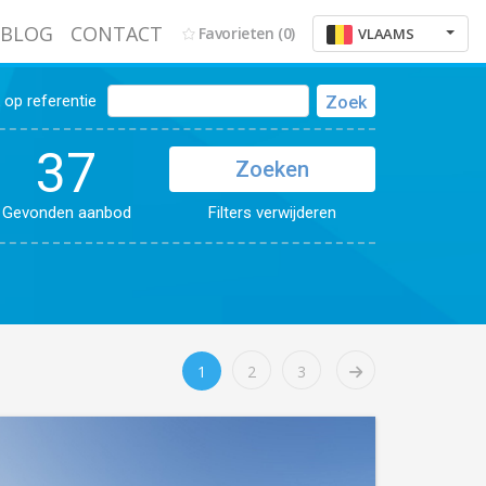
BLOG
CONTACT
Favorieten
(0)
VLAAMS
op referentie
Zoek
37
Zoeken
Gevonden aanbod
Filters verwijderen
1
2
3