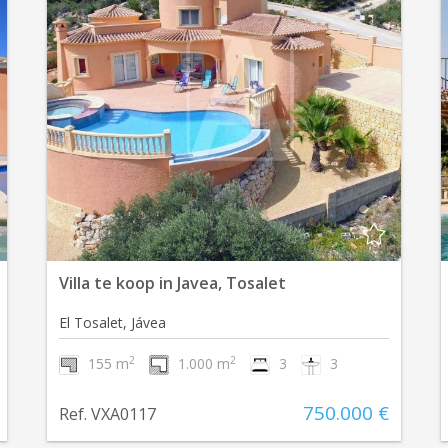
Villa te koop in Javea, Tosalet
El Tosalet, Jávea
2
2
155 m
1.000 m
3
3
750.000 €
Ref. VXA0117