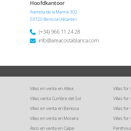
Hoofdkantoor
Avenida de la Marina 302
03720 Benissa (Alicante)
(+34) 966 11 24 28
info@areacostablanca.com
Villas en venta en Altea
Villas for
Villas venta Cumbre del Sol
Villas fo
Villas en venta en Benissa
Villas for
Villas en venta en Moraira
Villas for
Ático en venta en Calpe
Penthouse