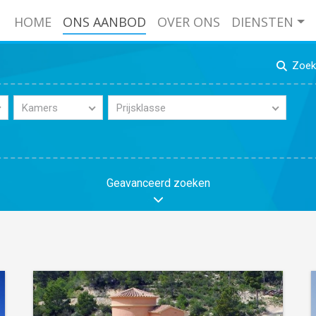
HOME
ONS AANBOD
OVER ONS
DIENSTEN
Zoek 
Kamers
Prijsklasse
Geavanceerd zoeken