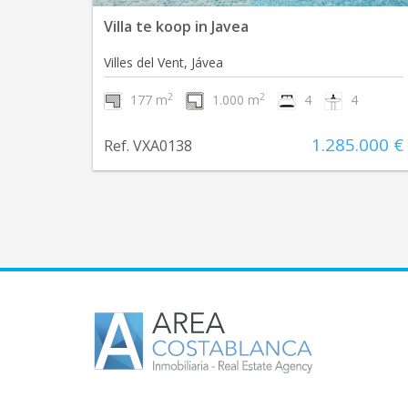
Villa te koop in Javea
Villes del Vent, Jávea
2
2
177 m
1.000 m
4
4
1.285.000 €
Ref. VXA0138