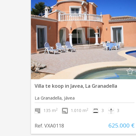
Villa te koop in Javea, La Granadella
La Granadella, Jávea
2
2
135 m
1.010 m
3
3
625.000 €
Ref. VXA0118