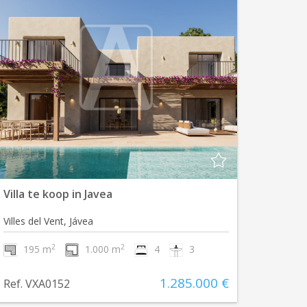
Villa te koop in Javea
Villes del Vent, Jávea
2
2
195 m
1.000 m
4
3
1.285.000 €
Ref. VXA0152