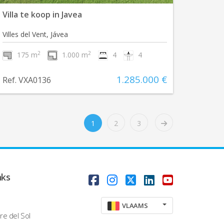
Villa te koop in Javea
Villes del Vent, Jávea
2
2
175 m
1.000 m
4
4
1.285.000 €
Ref. VXA0136
1
2
3
nks
VLAAMS
re del Sol