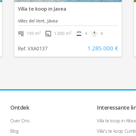
Villa te koop in Javea
Villes del Vent, Jávea
2
2
195 m
1.000 m
4
4
1.285.000 €
Ref. VXA0137
Ontdek
Interessante li
Over Ons
Villa te koop in Altea
Blog
Villa's te koop Cumb