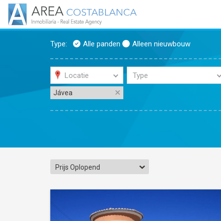
Type:
Alle panden
Alleen nieuwbouw
Locatie
Type
Jávea
Prijs Oplopend