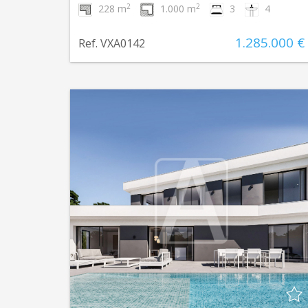
2
2
228 m
1.000 m
3
4
1.285.000 €
Ref. VXA0142