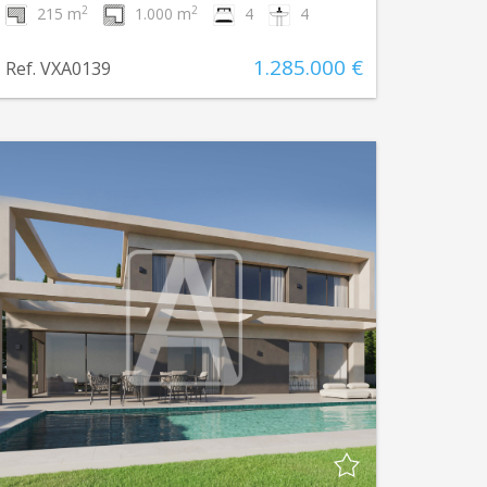
2
2
215 m
1.000 m
4
4
1.285.000 €
Ref. VXA0139