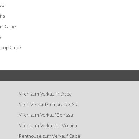
ssa
ira
in Calpe
e
koop Calpe
Villen zum Verkauf in Altea
Villen Verkauf Cumbre del Sol
Villen zum Verkauf Benissa
Villen zum Verkauf in Moraira
Penthouse zum Verkauf Calpe