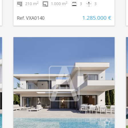
2
2
210 m
1.000 m
3
3
1.285.000 €
Ref. VXA0140