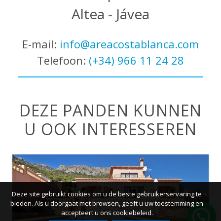
Altea - Jávea
E-mail:
info@areacostablanca.com
Telefoon:
(+34) 966 11 24 28
DEZE PANDEN KUNNEN
U OOK INTERESSEREN
Deze site gebruikt cookies om u de beste gebruikerservaring te
bieden. Als u doorgaat met browsen, geeft u uw toestemming en
accepteert u ons cookiebeleid.