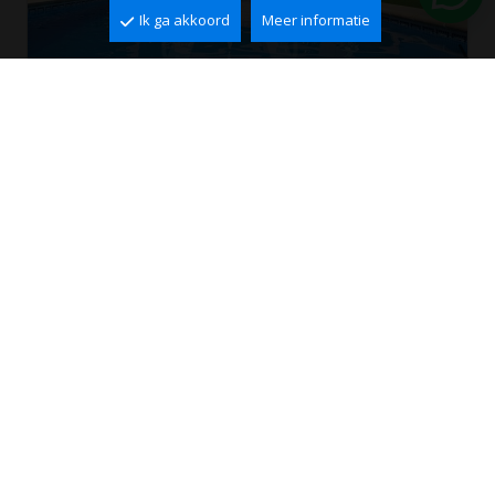
Ik ga akkoord
Meer informatie
Villa te koop in Calpe, Cucarres
Cucarres, Calpe
2
2
350 m
1.650 m
4
3
664.000 €
Ref. VCA0143
PERFECTE PAND NIET
GEVONDEN?